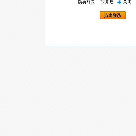
开启
关闭
隐身登录
点击登录