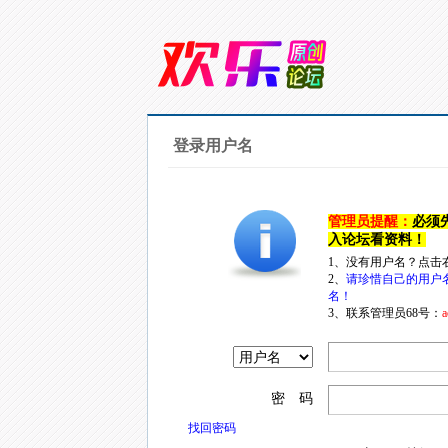
登录用户名
管理员提醒：
必须
入论坛看资料！
1、没有用户名？点击
2、
请珍惜自己的用户
名！
3、联系管理员68号：
a
密 码
找回密码