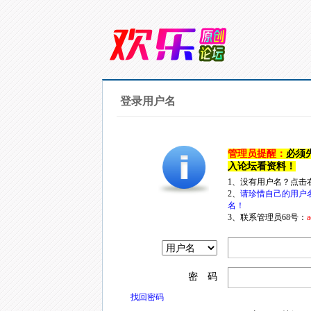
登录用户名
管理员提醒：
必须
入论坛看资料！
1、没有用户名？点击
2、
请珍惜自己的用户
名！
3、联系管理员68号：
a
密 码
找回密码