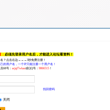
醒：
必须先登录用户名后，才能进入论坛看资料！
户名？点击右边→→→3秒免费注册！
己的用户名，一个IP只能注册一个用户名！
员68号：
acjqf7wkao
或QQ号：
9866515
！
找回密码
关闭