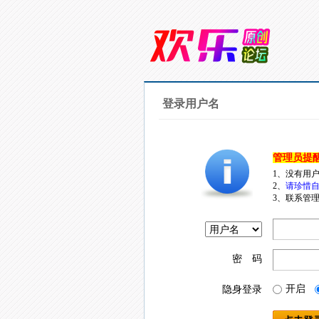
登录用户名
管理员提
1、没有用
2、
请珍惜自
3、联系管理
密 码
开启
隐身登录