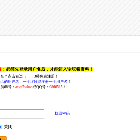
醒：
必须先登录用户名后，才能进入论坛看资料！
户名？点击右边→→→3秒免费注册！
己的用户名，一个IP只能注册一个用户名！
员68号：
acjqf7wkao
或QQ号：
9866515
！
找回密码
关闭