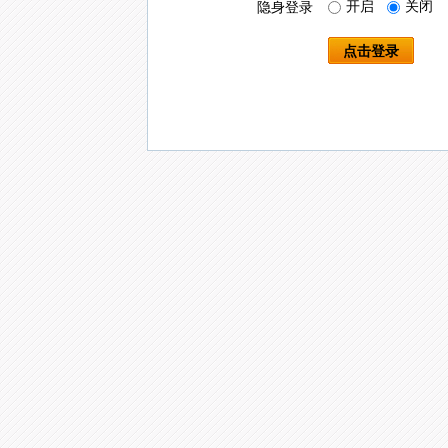
开启
关闭
隐身登录
点击登录