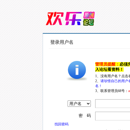
登录用户名
管理员提醒：
必须
入论坛看资料！
1、没有用户名？点击
2、
请珍惜自己的用户
名！
3、联系管理员68号：
a
密 码
找回密码