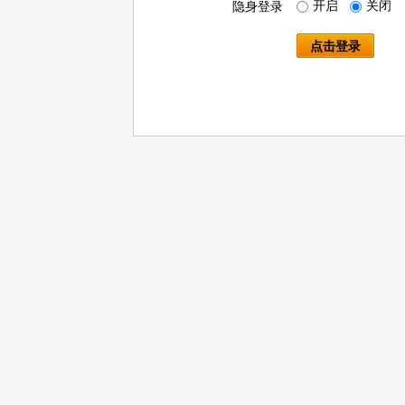
开启
关闭
隐身登录
点击登录