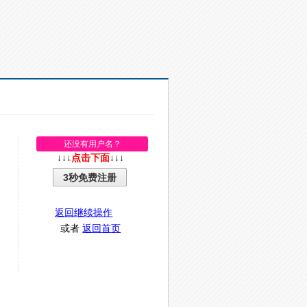
还没有用户名？
↓↓↓
点击下面
↓↓↓
3秒免费注册
返回继续操作
或者
返回首页