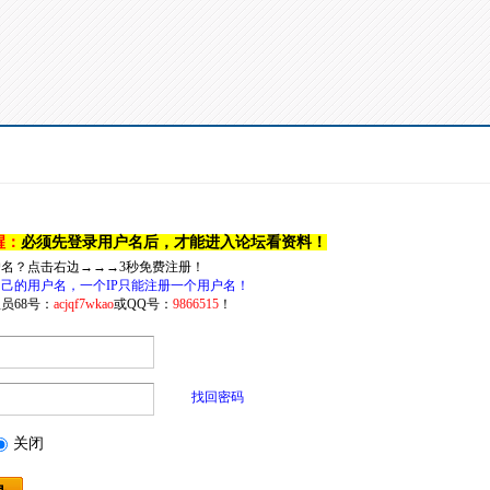
醒：
必须先登录用户名后，才能进入论坛看资料！
户名？点击右边→→→3秒免费注册！
己的用户名，一个IP只能注册一个用户名！
员68号：
acjqf7wkao
或QQ号：
9866515
！
找回密码
关闭