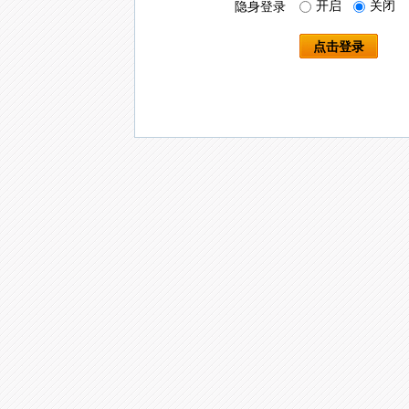
开启
关闭
隐身登录
点击登录