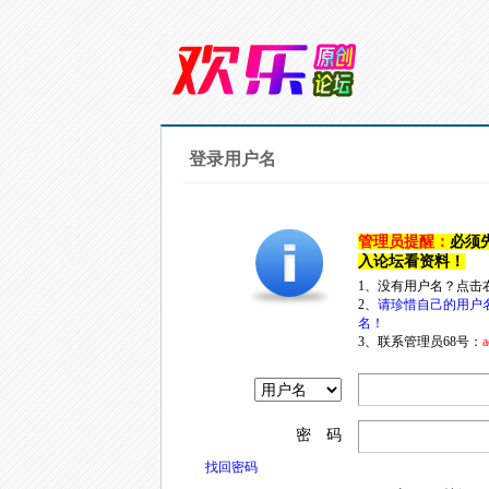
登录用户名
管理员提醒：
必须
入论坛看资料！
1、没有用户名？点击
2、
请珍惜自己的用户
名！
3、联系管理员68号：
a
密 码
找回密码