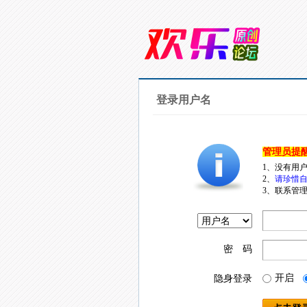
登录用户名
管理员提
1、没有用
2、
请珍惜自
3、联系管理
密 码
开启
隐身登录