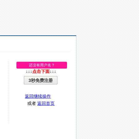
还没有用户名？
↓↓↓
点击下面
↓↓↓
3秒免费注册
返回继续操作
或者
返回首页