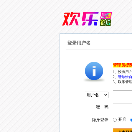
登录用户名
管理员提
1、没有用
2、
请珍惜自
3、联系管理
密 码
开启
隐身登录