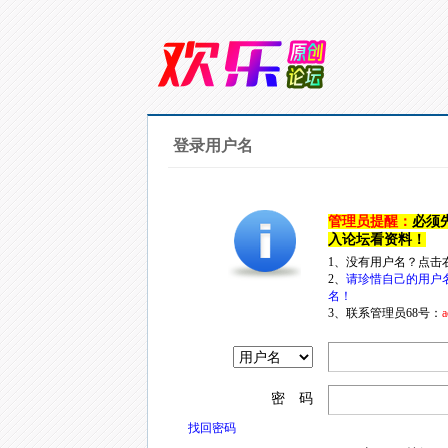
登录用户名
管理员提醒：
必须
入论坛看资料！
1、没有用户名？点击
2、
请珍惜自己的用户
名！
3、联系管理员68号：
a
密 码
找回密码