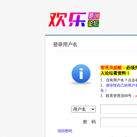
登录用户名
管理员提醒：
必须
入论坛看资料！
1、没有用户名？点击
2、
请珍惜自己的用户
名！
3、联系管理员68号：
a
密 码
找回密码