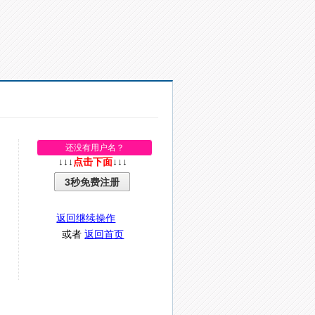
还没有用户名？
↓↓↓
点击下面
↓↓↓
3秒免费注册
返回继续操作
或者
返回首页