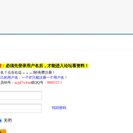
醒：
必须先登录用户名后，才能进入论坛看资料！
户名？点击右边→→→3秒免费注册！
己的用户名，一个IP只能注册一个用户名！
员68号：
acjqf7wkao
或QQ号：
9866515
！
找回密码
关闭