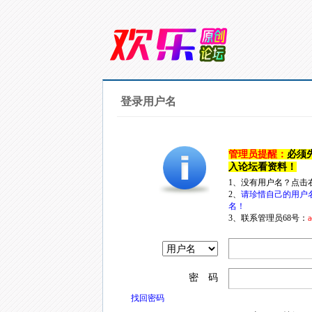
登录用户名
管理员提醒：
必须
入论坛看资料！
1、没有用户名？点击
2、
请珍惜自己的用户
名！
3、联系管理员68号：
a
密 码
找回密码