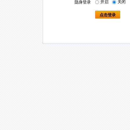
开启
关闭
隐身登录
点击登录