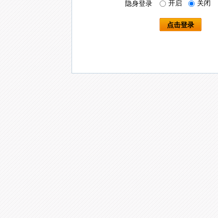
开启
关闭
隐身登录
点击登录