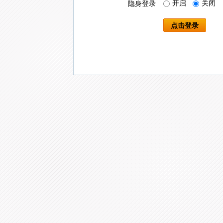
开启
关闭
隐身登录
点击登录