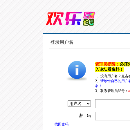
登录用户名
管理员提醒：
必须
入论坛看资料！
1、没有用户名？点击
2、
请珍惜自己的用户
名！
3、联系管理员68号：
a
密 码
找回密码