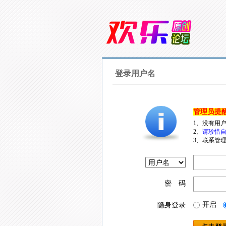
登录用户名
管理员提
1、没有用
2、
请珍惜自
3、联系管理
密 码
开启
隐身登录