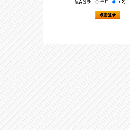
开启
关闭
隐身登录
点击登录