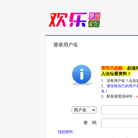
登录用户名
管理员提醒：
必须
入论坛看资料！
1、没有用户名？点击
2、
请珍惜自己的用户
名！
3、联系管理员68号：
a
密 码
找回密码