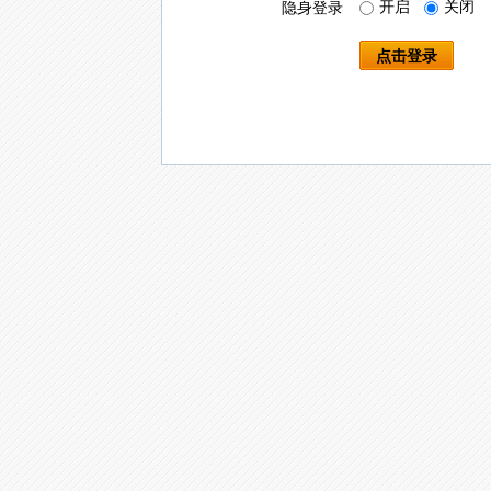
开启
关闭
隐身登录
点击登录