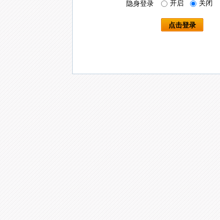
开启
关闭
隐身登录
点击登录