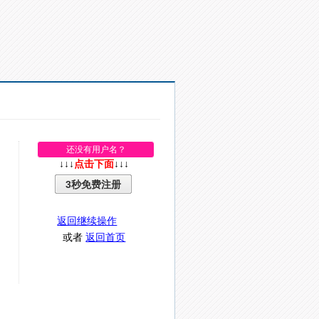
还没有用户名？
↓↓↓
点击下面
↓↓↓
3秒免费注册
返回继续操作
或者
返回首页