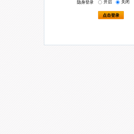
开启
关闭
隐身登录
点击登录