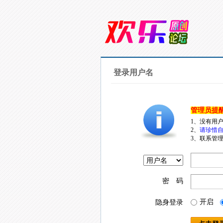
登录用户名
管理员提
1、没有用
2、
请珍惜自
3、联系管理
密 码
开启
隐身登录