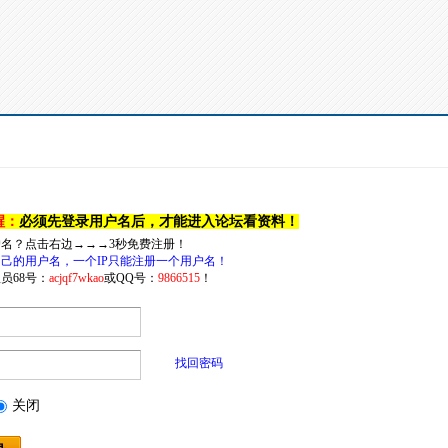
醒：
必须先登录用户名后，才能进入论坛看资料！
户名？点击右边→→→3秒免费注册！
己的用户名，一个IP只能注册一个用户名！
员68号：
acjqf7wkao
或QQ号：
9866515
！
找回密码
关闭