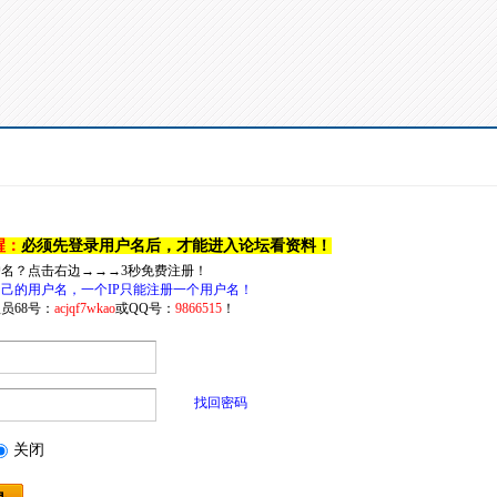
醒：
必须先登录用户名后，才能进入论坛看资料！
户名？点击右边→→→3秒免费注册！
己的用户名，一个IP只能注册一个用户名！
员68号：
acjqf7wkao
或QQ号：
9866515
！
找回密码
关闭