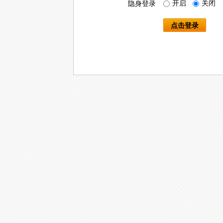
开启
关闭
隐身登录
点击登录