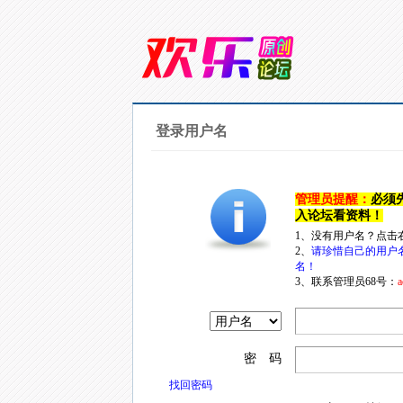
登录用户名
管理员提醒：
必须
入论坛看资料！
1、没有用户名？点击
2、
请珍惜自己的用户
名！
3、联系管理员68号：
a
密 码
找回密码