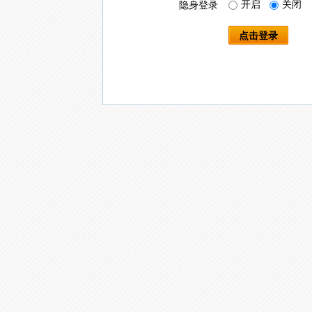
开启
关闭
隐身登录
点击登录