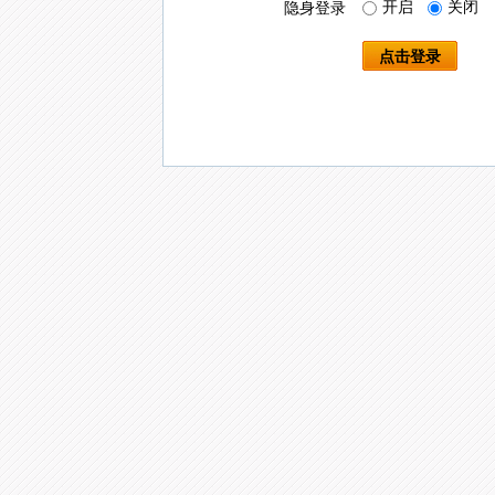
开启
关闭
隐身登录
点击登录