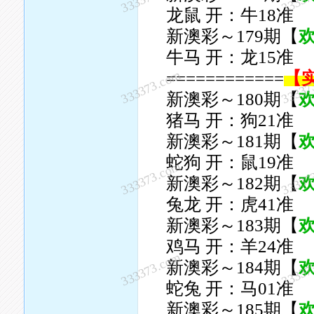
龙鼠 开：牛18准
新澳彩～179期【
牛马 开：龙15准
333373.com
33337
============
【实
新澳彩～180期【
猪马 开：狗21准
新澳彩～181期【
蛇狗 开：鼠19准
333373.com
33337
新澳彩～182期【
兔龙 开：虎41准
新澳彩～183期【
鸡马 开：羊24准
333373.com
33337
新澳彩～184期【
蛇兔 开：马01准
新澳彩～185期【