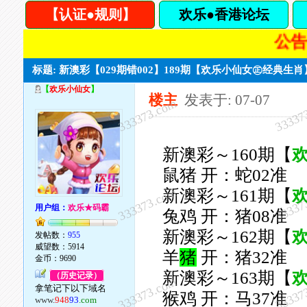
【认证●规则】
欢乐●香港论坛
公告：
标题: 新澳彩【029期错002】189期【欢乐小仙女㊣经典生
【
欢乐小仙女
】
楼主
发表于: 07-07
333373.com
33337
新澳彩～160期【
鼠猪 开：蛇02准
333373.com
33337
新澳彩～161期【
用户组：
欢乐★码霸
兔鸡 开：猪08准
新澳彩～162期【
发帖数：
955
威望数：5914
羊
猪
开：猪32准
金币：9690
新澳彩～163期【
（历史记录）
333373.com
33337
拿笔记下以下域名
猴鸡 开：马37准
www.
948
93
.com