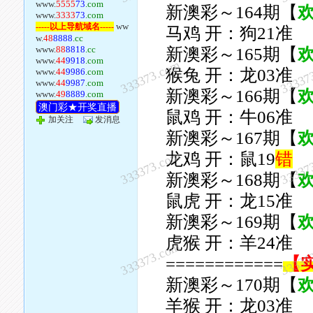
www.
5555
73
.com
新澳彩～164期【
www.
3333
73
.com
ww
-----以上导航域名-----
马鸡 开：狗21准
w.
48
8888
.cc
www.
88
8818
.cc
新澳彩～165期【
www.
44
9918
.com
333373.com
33337
猴兔 开：龙03准
www.
44
9986
.com
www.
44
9987
.com
新澳彩～166期【
www.
49
8889
.com
澳门彩★开奖直播
鼠鸡 开：牛06准
加关注
发消息
新澳彩～167期【
333373.com
33337
龙鸡 开：鼠19
错
新澳彩～168期【
鼠虎 开：龙15准
新澳彩～169期【
虎猴 开：羊24准
333373.com
33337
============
【实
新澳彩～170期【
羊猴 开：龙03准