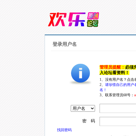
登录用户名
管理员提醒：
必须
入论坛看资料！
1、没有用户名？点击
2、
请珍惜自己的用户
名！
3、联系管理员68号：
a
密 码
找回密码