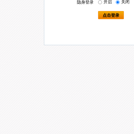
开启
关闭
隐身登录
点击登录