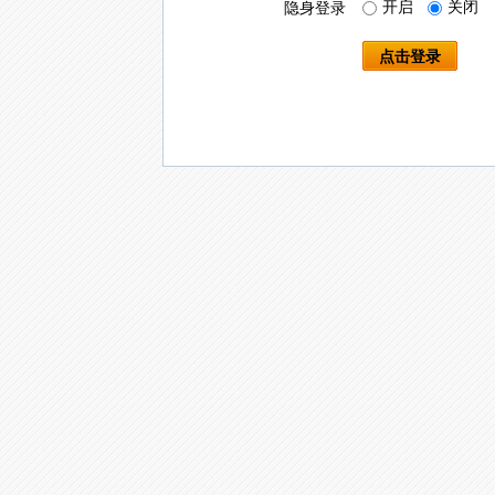
开启
关闭
隐身登录
点击登录