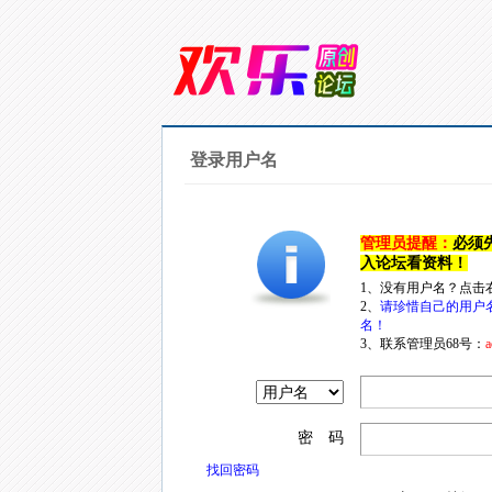
登录用户名
管理员提醒：
必须
入论坛看资料！
1、没有用户名？点击
2、
请珍惜自己的用户
名！
3、联系管理员68号：
a
密 码
找回密码