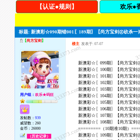
【认证●规则】
欢乐●
标题: 新澳彩☆090期错001〖189期〗【尚方宝剑㊣砍
【
尚方宝剑
】
楼主
发表于: 07-07
333373.com
3
新澳彩☆〖099期〗【尚方宝
新澳彩☆〖100期〗【尚方宝
新澳彩☆〖101期〗【尚方宝
新澳彩☆〖102期〗【尚方宝
333373.com
3
新澳彩☆〖103期〗【尚方宝
用户组：
欢乐★码狂
新澳彩☆〖104期〗【尚方宝
新澳彩☆〖105期〗【尚方宝
新澳彩☆〖106期〗【尚方宝
新澳彩☆〖107期〗【尚方宝
发帖数：
939
新澳彩☆〖108期〗【尚方宝
威望数：260
333373.com
3
金币：26000
=========（10期准10期）====
新澳彩☆〖109期〗【尚方宝
（历史记录）