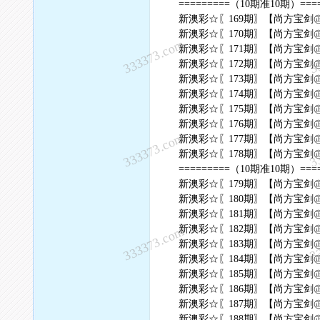
=========（10期准10期）====
新澳彩☆〖169期〗【尚方宝
新澳彩☆〖170期〗【尚方宝
333373.com
3
新澳彩☆〖171期〗【尚方宝
新澳彩☆〖172期〗【尚方宝
新澳彩☆〖173期〗【尚方宝
新澳彩☆〖174期〗【尚方宝
新澳彩☆〖175期〗【尚方宝
新澳彩☆〖176期〗【尚方宝
333373.com
3
新澳彩☆〖177期〗【尚方宝
新澳彩☆〖178期〗【尚方宝
=========（10期准10期）====
新澳彩☆〖179期〗【尚方宝
新澳彩☆〖180期〗【尚方宝
新澳彩☆〖181期〗【尚方宝
新澳彩☆〖182期〗【尚方宝
333373.com
3
新澳彩☆〖183期〗【尚方宝
新澳彩☆〖184期〗【尚方宝
新澳彩☆〖185期〗【尚方宝
新澳彩☆〖186期〗【尚方宝
新澳彩☆〖187期〗【尚方宝
新澳彩☆〖188期〗【尚方宝