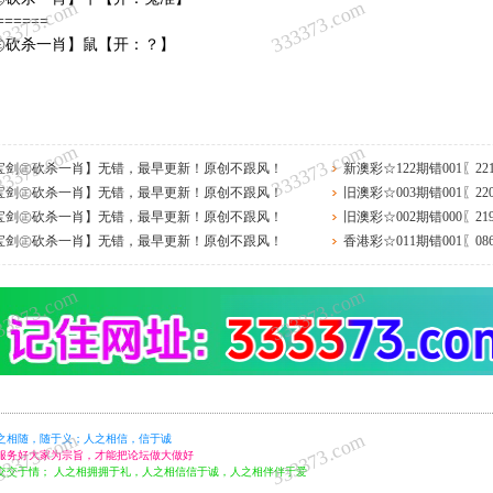
33373.com
333373.com
=====
剑㊣砍杀一肖】鼠【开：？】
33373.com
333373.com
尚方宝剑㊣砍杀一肖】无错，最早更新！原创不跟风！
新澳彩☆122期错001
尚方宝剑㊣砍杀一肖】无错，最早更新！原创不跟风！
旧澳彩☆003期错001
尚方宝剑㊣砍杀一肖】无错，最早更新！原创不跟风！
旧澳彩☆002期错000
尚方宝剑㊣砍杀一肖】无错，最早更新！原创不跟风！
香港彩☆011期错001
33373.com
333373.com
33373.com
333373.com
之相随，随于义；人之相信，信于诚
服务好大家为宗旨，才能把论坛做大做好
交交于情； 人之相拥拥于礼，人之相信信于诚，人之相伴伴于爱