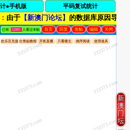
计●手机版
平码复试统计
于
【新澳门论坛】
的数据库原因导致历史
首页
回复
发帖
编辑
关闭
已有
52995
人看过本帖
欢乐豆充值
出售贴教程
开奖直播
只看楼主
倒序阅读
使用道具
333373.com
333373.com
333373.com
333373.com
新
澳
门
333373.com
333373.com
坛