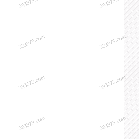
333373.com
333373.com
333373.com
333373.com
333373.com
333373.com
333373.com
333373.com