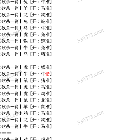
剑㊣砍杀一肖】兔【开：牛准】
剑㊣砍杀一肖】羊【开：马准】
剑㊣砍杀一肖】龙【开：狗准】
剑㊣砍杀一肖】兔【开：蛇准】
剑㊣砍杀一肖】马【开：牛准】
33373.com
333373.com
剑㊣砍杀一肖】虎【开：兔准】
剑㊣砍杀一肖】猴【开：鸡准】
剑㊣砍杀一肖】牛【开：兔准】
剑㊣砍杀一肖】马【开：猪准】
=====
剑㊣砍杀一肖】虎【开：猴准】
33373.com
333373.com
㊣砍杀一肖】牛【开：牛
错
】
剑㊣砍杀一肖】鼠【开：猪准】
剑㊣砍杀一肖】虎【开：马准】
剑㊣砍杀一肖】虎【开：鸡准】
剑㊣砍杀一肖】鼠【开：龙准】
剑㊣砍杀一肖】羊【开：鼠准】
33373.com
333373.com
剑㊣砍杀一肖】鸡【开：马准】
剑㊣砍杀一肖】龙【开：狗准】
剑㊣砍杀一肖】牛【开：马准】
=====
剑㊣砍杀一肖】鸡【开：虎准】