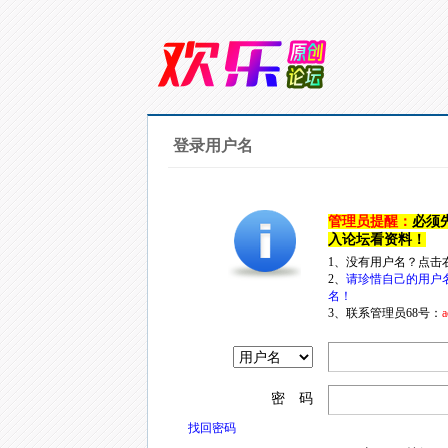
登录用户名
管理员提醒：
必须
入论坛看资料！
1、没有用户名？点击
2、
请珍惜自己的用户
名！
3、联系管理员68号：
a
密 码
找回密码