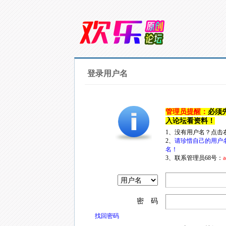
登录用户名
管理员提醒：
必须
入论坛看资料！
1、没有用户名？点击
2、
请珍惜自己的用户
名！
3、联系管理员68号：
a
密 码
找回密码