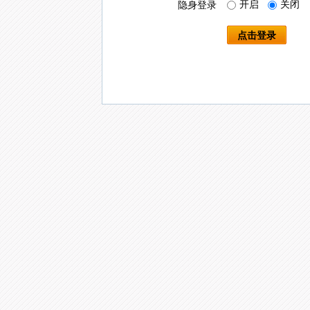
开启
关闭
隐身登录
点击登录