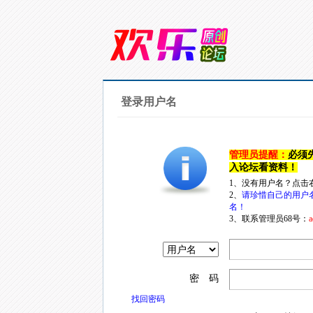
登录用户名
管理员提醒：
必须
入论坛看资料！
1、没有用户名？点击
2、
请珍惜自己的用户
名！
3、联系管理员68号：
a
密 码
找回密码