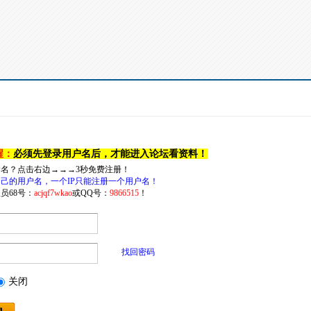
醒：
必须先登录用户名后，才能进入论坛看资料！
户名？点击右边→→→3秒免费注册！
己的用户名，一个IP只能注册一个用户名！
员68号：
acjqf7wkao
或QQ号：
9866515
！
找回密码
关闭