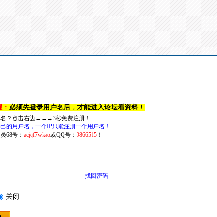
醒：
必须先登录用户名后，才能进入论坛看资料！
户名？点击右边→→→3秒免费注册！
己的用户名，一个IP只能注册一个用户名！
员68号：
acjqf7wkao
或QQ号：
9866515
！
找回密码
关闭