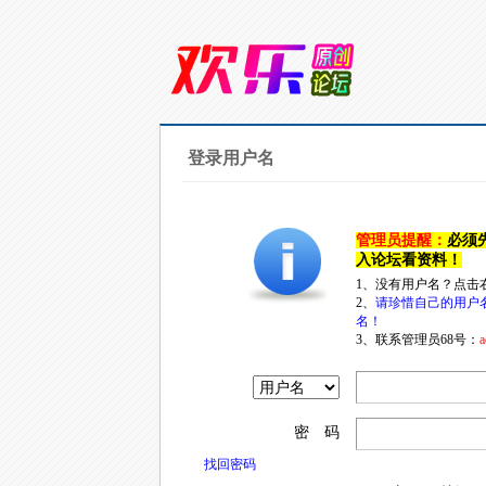
登录用户名
管理员提醒：
必须
入论坛看资料！
1、没有用户名？点击
2、
请珍惜自己的用户
名！
3、联系管理员68号：
a
密 码
找回密码