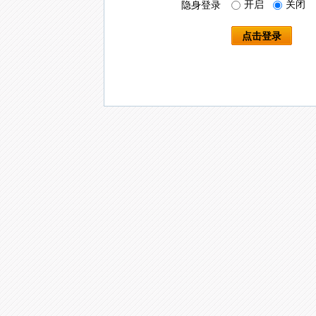
开启
关闭
隐身登录
点击登录