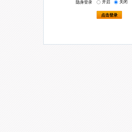
开启
关闭
隐身登录
点击登录