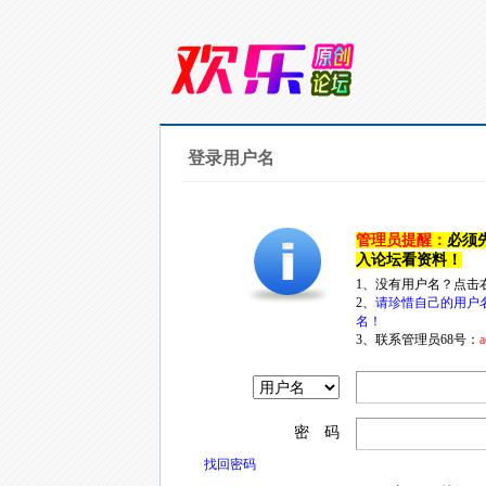
登录用户名
管理员提醒：
必须
入论坛看资料！
1、没有用户名？点击
2、
请珍惜自己的用户
名！
3、联系管理员68号：
a
密 码
找回密码