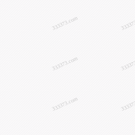
333373.com
33337
333373.com
33337
333373.com
33337