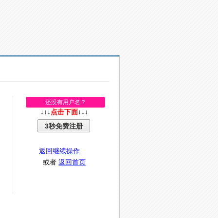
还没有用户名？
↓↓↓
点击下面
↓↓↓
3秒免费注册
返回继续操作
或者
返回首页