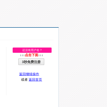
还没有用户名？
↓↓↓
点击下面
↓↓↓
3秒免费注册
返回继续操作
或者
返回首页