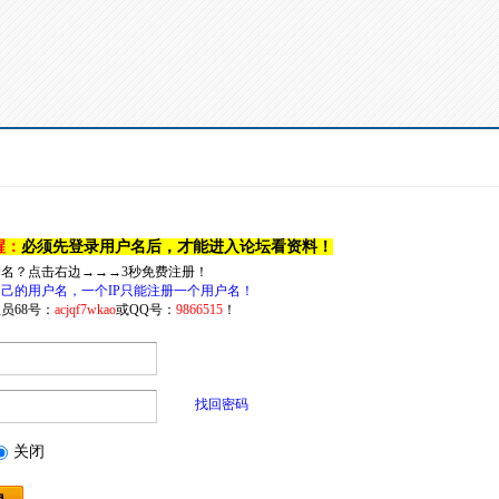
醒：
必须先登录用户名后，才能进入论坛看资料！
户名？点击右边→→→3秒免费注册！
己的用户名，一个IP只能注册一个用户名！
员68号：
acjqf7wkao
或QQ号：
9866515
！
找回密码
关闭