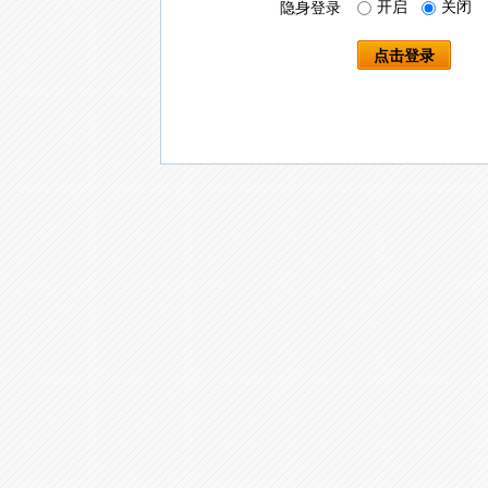
开启
关闭
隐身登录
点击登录