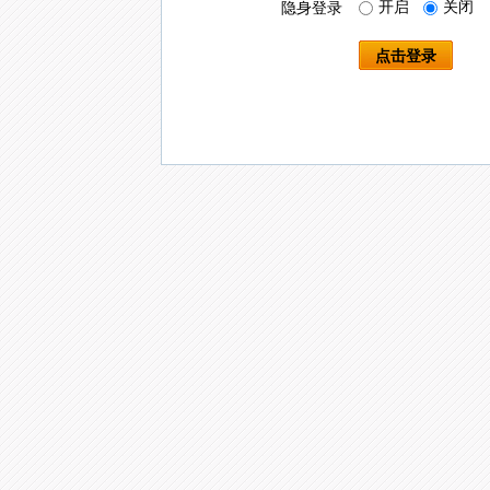
开启
关闭
隐身登录
点击登录