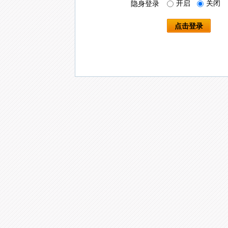
开启
关闭
隐身登录
点击登录